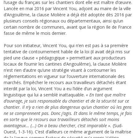
l’usage du français sur les chantiers dont elle est maître d’œuvre.
Lancée en mai 2016 par Vincent You, adjoint au maire de la ville
d’Angoulême, la clause Molière a déjà été adoptée dès 2016 par
plusieurs conseils régionaux ou départementaux, ainsi qu’un
certain nombre de communes, avant que la région Ile de France
fasse de même le mois dernier.
Pour son initiateur, Vincent You, qui n’en est pas à sa première
tentative de contournement habile de la loi (il avait déjà mis sur
pied une clause « pédagogique » permettant aux producteurs
locaux de fournir les cantines d’Angoulême), la clause Molière
n’est rien d’autre qu’une stratégie visant à contourner les
réglementations en vigueur sur l’ouverture internationale des
marchés. Empêcher le recours aux travailleurs détachés étant
interdit par la loi, Vincent You a eu l’idée d’un argument
linguistique qui lui a semblé inattaquable.
« En tant que maître
d’ouvrage, je suis responsable du chantier et de la sécurité sur ce
chantier. Il n’y a rien de plus dangereux qu’un chantier où les gens
ne se comprennent pas. Donc j’agis. Et dans le même temps, je fais
en sorte que le recours aux travailleurs détachés soit moins
avantageux… (…) On a beau chercher, c’est imparable ».
(Sud-
Ouest, 1-3-16). C’est d’ailleurs ce même argument de la maîtrise
de la langue comme facteur de sécurité qu’a repris Valérie