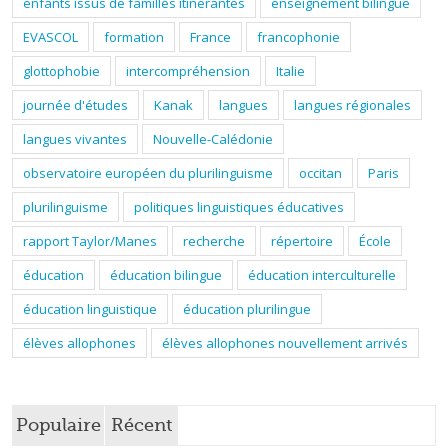
enfants issus de familles itinérantes
enseignement bilingue
EVASCOL
formation
France
francophonie
glottophobie
intercompréhension
Italie
journée d'études
Kanak
langues
langues régionales
langues vivantes
Nouvelle-Calédonie
observatoire européen du plurilinguisme
occitan
Paris
plurilinguisme
politiques linguistiques éducatives
rapport Taylor/Manes
recherche
répertoire
École
éducation
éducation bilingue
éducation interculturelle
éducation linguistique
éducation plurilingue
élèves allophones
élèves allophones nouvellement arrivés
Populaire
Récent