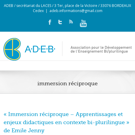
ADEB / secrétariat du LACES / 3 Ter, place de la Victoire / 33076 BORDEAUX
Cedex
|
adeb.informations@gmail.com
immersion réciproque
« Immersion réciproque – Apprentissages et
enjeux didactiques en contexte bi-plurilingue »
de Emile Jenny