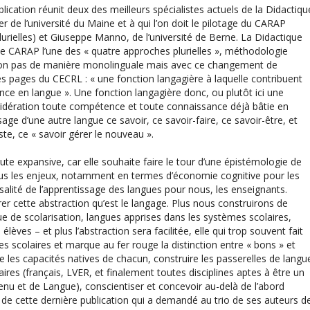
ublication réunit deux des meilleurs spécialistes actuels de la Didactiqu
r de l’université du Maine et à qui l’on doit le pilotage du CARAP
rielles) et Giuseppe Manno, de l’université de Berne. La Didactique
le CARAP l’une des « quatre approches plurielles », méthodologie
non pas de manière monolinguale mais avec ce changement de
 pages du CECRL : « une fonction langagière à laquelle contribuent
e en langue ». Une fonction langagière donc, ou plutôt ici une
sidération toute compétence et toute connaissance déjà bâtie en
sage d’une autre langue ce savoir, ce savoir-faire, ce savoir-être, et
te, ce « savoir gérer le nouveau ».
ute expansive, car elle souhaite faire le tour d’une épistémologie de
 tous les enjeux, notamment en termes d’économie cognitive pour les
salité de l’apprentissage des langues pour nous, les enseignants.
r cette abstraction qu’est le langage. Plus nous construirons de
ue de scolarisation, langues apprises dans les systèmes scolaires,
èves – et plus l’abstraction sera facilitée, elle qui trop souvent fait
es scolaires et marque au fer rouge la distinction entre « bons » et
 les capacités natives de chacun, construire les passerelles de langu
ires (français, LVER, et finalement toutes disciplines aptes à être un
nu et de Langue), conscientiser et concevoir au-delà de l’abord
et de cette dernière publication qui a demandé au trio de ses auteurs d