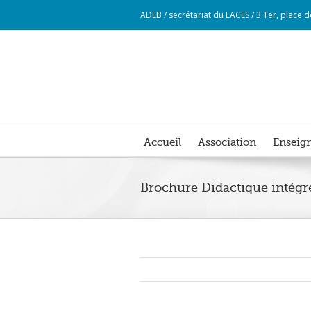
ADEB / secrétariat du LACES / 3 Ter, place
Accueil
Association
Enseign
Brochure Didactique intégr