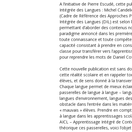
A l’initiative de Pierre Escudé, cette p
Intégrée des Langues : Michel Candelie
(Cadre de Référence des Approches Plu
Intégrée des Langues (DIL) est selon 
permettant d’aborder des contenus 
paradigme annoncé dans les premières
toute connaissance et toute compétenc
capacité consistant à prendre en con
classe pour transférer vers l’apprentis
pour reprendre les mots de Daniel Cos
Cette nouvelle publication est sans do
cette réalité scolaire et en rappeler
élèves, et de sens donné à la transver
Chaque langue permet de mieux éclaire
passerelles de langue à langue – lang
langues d’environnement, langues des él
obstacle dans l’entrée dans les matièr
« mauvais » élèves. Prendre en compte
à langue dans les apprentissages scola
AICL – Apprentissage Intégré de Conte
théorique ces passerelles, voici l’obj