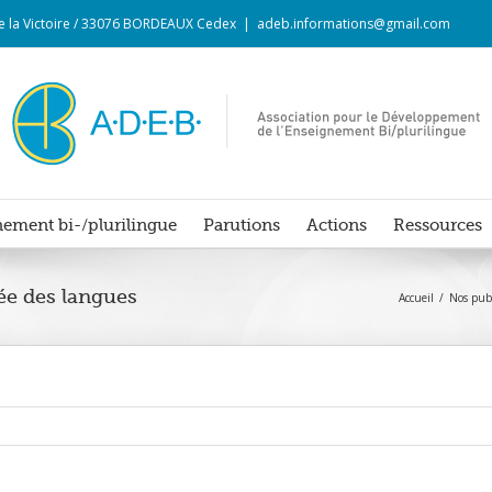
 de la Victoire / 33076 BORDEAUX Cedex
|
adeb.informations@gmail.com
ement bi-/plurilingue
Parutions
Actions
Ressources
ée des langues
Accueil
Nos publ