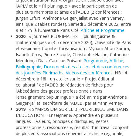
l’APLV et le « Fil plurilingue » avec la participation de
plusieurs membres et amis de l’ADEB (2 conférences :
Jürgen Erfurt, Anémone Geiger-Jaillet avec Yann Verney,
ainsi que 2 tables rondes). Samedi 3 décembre 2022, entre
9 et 17h à l’Université Paris Cité.
A
ffiche et Programme
2020
: « Journées PLURIMATHS – plurilinguisme &
mathématiques » (3-5 décembre 2020), Université de Paris
et webinaire. Comité d’organisation : Myriam Abou-Samra,
Isabelle Cros, Pierre Escudé, Christophe Hache, Catherine
Mendonça Dias, Caroline Poisard.
Programme
,
Affiche
,
Bibliographie
,
Documents des ateliers et des conférences
des journées Plurimaths
,
Vidéos des conférences
. NB : 4
décembre à 18h, un atelier sur le « Projet éditorial
collaboratif de l’ADEB de rédaction de fiches pour
l’Abécédaire des gestes professionnels dans
l’enseignement bi/plurilingue » a été animé par Anémone
Geiger-Jaillet, secrétaire de l’ADEB, par et Yann Verney.
2019
: « SYMPOSIUM SUR LE BI-PLURILINGUISME DANS
L’EDUCATION – Enseigner & Apprendre en plusieurs
langues – Valeurs, principes didactiques, gestes
professionnels, ressources », résultat d’un travail conjoint
de plusieurs associations œuvrant à l’échelle régionale,