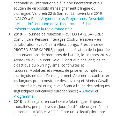
nationale ou internationale à la documentation et au
soutien de dispositifs d’enseignement bilingue ou
plurilingue, Vendredi 22 & Samedi 23 novembre 2019 –
INALCO à Paris.
Argumentaire
,
Programme
,
Descriptif des
ateliers
,
Présentation de la Table ronde n° 1
et
Présentation de la table ronde n° 2
.
2019
: « Journée de réflexion PROTEO FARE SAPERE :
Comunicare Pensare Interagire Costruire saperi » en
collaboration avec Chiara Allera Longo, Présidente de
PROTEO FARE SAPERE, projet, planification de la journée
et interventions de membres de l’ADEB, le 28 mars 2019 à
Aoste (Italie) : Laurent Gajo (Didactique des langues et
didactique du plurilinguisme: continuités et
ruptures; Modalités et niveaux de prise en compte du
plurilinguisme dans l’enseignement; Alterner et contraster
les langues pour construire des savoirs) et Marisa Cavalli
(Le modèle bi-/plurilingue valdôtain à l’aune des politiques
linguistiques éducatives européennes ) –
Affiche
et
Programme
.
2018
: « Enseigner en contexte bi/plurilingue : Enjeux,
modalités, perspectives » : Journée d’étude organisée en
partenariat ADEB et ASDIFLE par un collectif piloté par