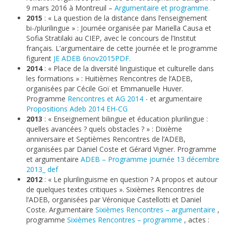
9 mars 2016 à Montreuil –
Argumentaire et programme.
2015
: « La question de la distance dans l’enseignement
bi-/plurilingue » : Journée organisée par Mariella Causa et
Sofia Stratilaki au CIEP, avec le concours de l’Institut
français. L’argumentaire de cette journée et le programme
figurent
JE ADEB 6nov2015PDF.
2014
: « Place de la diversité linguistique et culturelle dans
les formations » : Huitièmes Rencontres de l’ADEB,
organisées par Cécile Goï et Emmanuelle Huver.
Programme
Rencontres et AG 2014 -
et argumentaire
Propositions Adeb 2014 EH-CG
2013
: « Enseignement bilingue et éducation plurilingue :
quelles avancées ? quels obstacles ? » : Dixième
anniversaire et Septièmes Rencontres de l’ADEB,
organisées par Daniel Coste et Gérard Vigner. Programme
et argumentaire
ADEB – Programme journée 13 décembre
2013_ def
2012
: « Le plurilinguisme en question ? A propos et autour
de quelques textes critiques ». Sixièmes Rencontres de
l’ADEB, organisées par Véronique Castellotti et Daniel
Coste. Argumentaire
Sixièmes Rencontres – argumentaire
,
programme
Sixièmes Rencontres – programme
, actes :