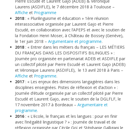
Pierre Escudé et Laurent Gajo (ADEB) & Véronique
Laurens (ASDIFLE), le 7 décembre 2018 à Toulouse –
Affiche
et
Programme
2018
: « Plurilinguisme et éducation » 1ère réunion
interassociative organisée par Laurent Gajo et Pierre
Escudé, en collaboration avec l’APEPS et avec le soutien de
la Fondation Henri Moser, à Château de Bossey (Genève),
le 1er juin 2018 –
Argumentaire et programme
.
2018
: « Entrer dans les métiers du français – LES MÉTIERS
DU FRANÇAIS DANS LES DISPOSITIFS BILINGUES » :
Journée pro organisée en partenariat ADEB et ASDIFLE par
un collectif piloté par Pierre Escudé et Laurent Gajo (ADEB)
et Véronique Laurens (ASDIFLE), le 13 avril 2018 à Paris –
Affiche
et
Programme
.
2017
: « Les enjeux des dimensions langagières dans les
disciplines enseignées. Pistes de réflexion et d’action » :
Journée d’étude organisée par un collectif piloté par Pierre
Escudé et Laurent Gajo, avec le soutien de la DGLFLF, le
17 novembre 2017 à Bordeaux –
Argumentaire et
programme.
2016
: « L’école, le français et les langues : pour en finir
avec l’inégalité linguistique ? » : Journée de travail et de
réflexion organisée par Cécile Goï et Stéphanie Galligani le