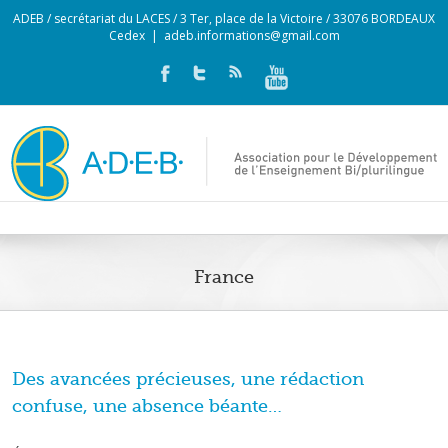
ADEB / secrétariat du LACES / 3 Ter, place de la Victoire / 33076 BORDEAUX
Cedex
|
adeb.informations@gmail.com
France
Des avancées précieuses, une rédaction
confuse, une absence béante…