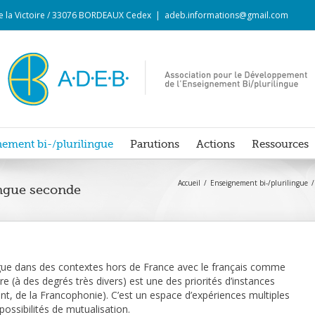
 de la Victoire / 33076 BORDEAUX Cedex
|
adeb.informations@gmail.com
ement bi-/plurilingue
Parutions
Actions
Ressources
Accueil
Enseignement bi-/plurilingue
angue seconde
gue dans des contextes hors de France avec le français comme
 (à des degrés très divers) est une des priorités d’instances
ment, de la Francophonie). C’est un espace d’expériences multiples
possibilités de mutualisation.