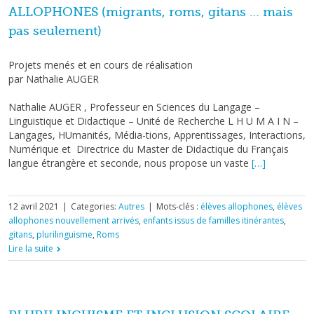
ALLOPHONES (migrants, roms, gitans … mais
pas seulement)
Projets menés et en cours de réalisation
par Nathalie AUGER
Nathalie AUGER , Professeur en Sciences du Langage –
Linguistique et Didactique – Unité de Recherche L H U M A I N –
Langages, HUmanités, Média-tions, Apprentissages, Interactions,
Numérique et Directrice du Master de Didactique du Français
langue étrangère et seconde, nous propose un vaste
[…]
12 avril 2021
|
Categories:
Autres
|
Mots-clés :
élèves allophones
,
élèves
allophones nouvellement arrivés
,
enfants issus de familles itinérantes
,
gitans
,
plurilinguisme
,
Roms
Lire la suite