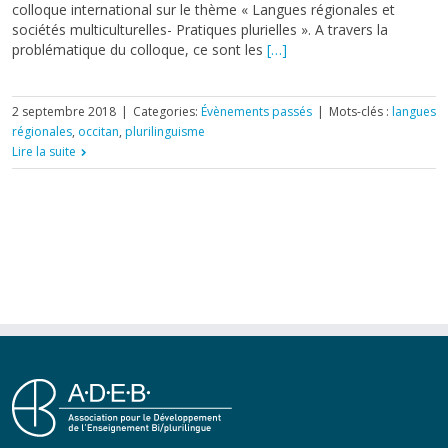
colloque international sur le thème « Langues régionales et
sociétés multiculturelles- Pratiques plurielles ». A travers la
problématique du colloque, ce sont les
[…]
2 septembre 2018
|
Categories:
Évènements passés
|
Mots-clés :
langues
régionales
,
occitan
,
plurilinguisme
Lire la suite