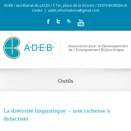
ADEB / secrétariat du LACES / 3 Ter, place de la Victoire / 33076 BORDEAUX
Cedex
|
adeb.informations@gmail.com
Outils
La diversité linguistique – une richesse à
didactiser