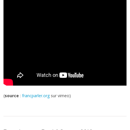
(
source
:
francparler.org
sur vimeo)