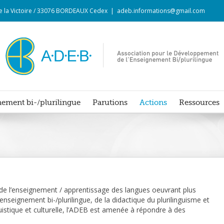
 de la Victoire / 33076 BORDEAUX Cedex
|
adeb.informations@gmail.com
ement bi-/plurilingue
Parutions
Actions
Ressources
s de l’enseignement / apprentissage des langues oeuvrant plus
enseignement bi-/plurilingue, de la didactique du plurilinguisme et
nguistique et culturelle, l’ADEB est amenée à répondre à des