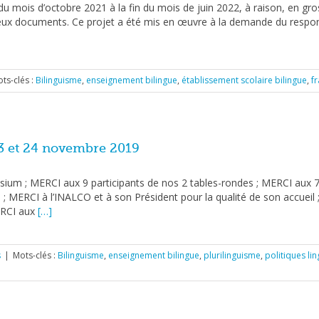
 du mois d’octobre 2021 à la fin du mois de juin 2022, à raison, en gr
eux documents. Ce projet a été mis en œuvre à la demande du resp
ts-clés :
Bilinguisme
,
enseignement bilingue
,
établissement scolaire bilingue
,
f
3 et 24 novembre 2019
ium ; MERCI aux 9 participants de nos 2 tables-rondes ; MERCI aux 7
; MERCI à l’INALCO et à son Président pour la qualité de son accueil 
ERCI aux
[…]
s
|
Mots-clés :
Bilinguisme
,
enseignement bilingue
,
plurilinguisme
,
politiques li