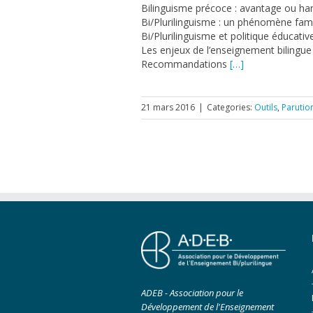
Bilinguisme précoce : avantage ou ha
Bi/Plurilinguisme : un phénomène famili
Bi/Plurilinguisme et politique éducativ
Les enjeux de l’enseignement bilingue
Recommandations
[…]
21 mars 2016
|
Categories:
Outils
,
Parutio
ADEB - Association pour le
Développement de l'Enseignement