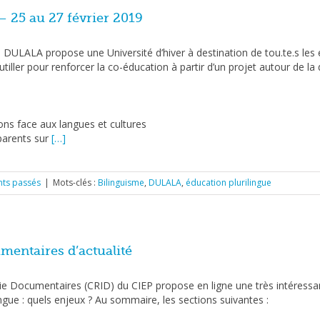
 25 au 27 février 2019
n DULALA propose une Université d’hiver à destination de tou.te.s les é
tiller pour renforcer la co-éducation à partir d’un projet autour de la 
ns face aux langues et cultures
parents sur
[…]
ts passés
|
Mots-clés :
Bilinguisme
,
DULALA
,
éducation plurilingue
mentaires d’actualité
ie Documentaires (CRID) du CIEP propose en ligne une très intéressant
ngue : quels enjeux ? Au sommaire, les sections suivantes :