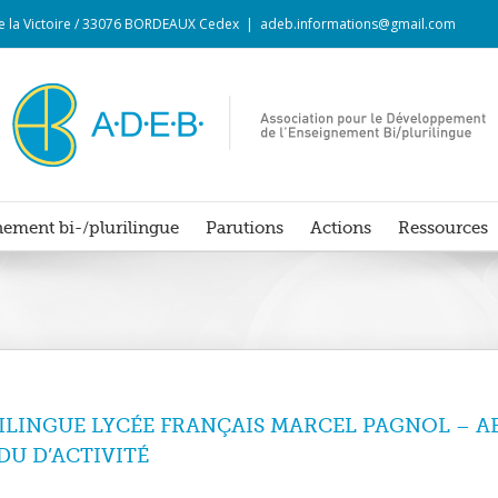
 de la Victoire / 33076 BORDEAUX Cedex
|
adeb.informations@gmail.com
ement bi-/plurilingue
Parutions
Actions
Ressources
LINGUE LYCÉE FRANÇAIS MARCEL PAGNOL – AB
DU D’ACTIVITÉ