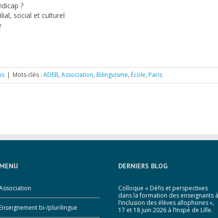
ndicap ?
al, social et culturel
e
ns
|
Mots-clés :
ADEB
,
Association
,
Bilinguisme
,
École
,
Paris
MENU
DERNIERS BLOG
Association
Colloque « Défis et perspectives
dans la formation des enseignants 
l’inclusion des élèves allophones »,
Enseignement bi-/plurilingue
17 et 18 juin 2026 à l’Inspé de Lille.