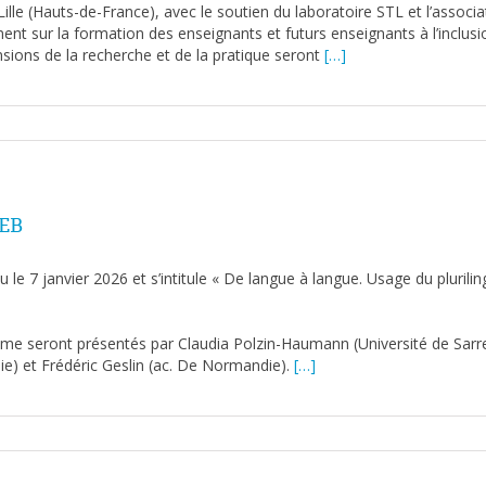
Lille (Hauts-de-France), avec le soutien du laboratoire STL et l’associ
ement sur la formation des enseignants et futurs enseignants à l’inclu
ensions de la recherche et de la pratique seront
[…]
DEB
 le 7 janvier 2026 et s’intitule « De langue à langue. Usage du plurili
sme seront présentés par Claudia Polzin-Haumann (Université de Sarr
e) et Frédéric Geslin (ac. De Normandie).
[…]