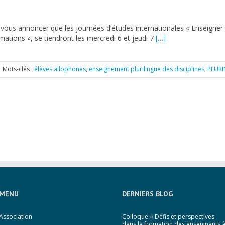
e vous annoncer que les journées d’études internationales « Enseigne
mations », se tiendront les mercredi 6 et jeudi 7
[…]
Mots-clés :
élèves allophones
,
enseignement plurilingue des disciplines
,
PLUR
MENU
DERNIERS BLOG
Association
Colloque « Défis et perspectives
dans la formation des enseignants 