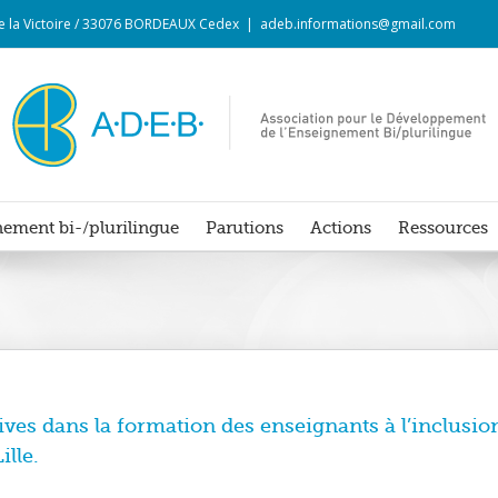
 de la Victoire / 33076 BORDEAUX Cedex
|
adeb.informations@gmail.com
ement bi-/plurilingue
Parutions
Actions
Ressources
ives dans la formation des enseignants à l’inclusio
ille.