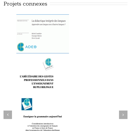
Projets connexes
Next
evious