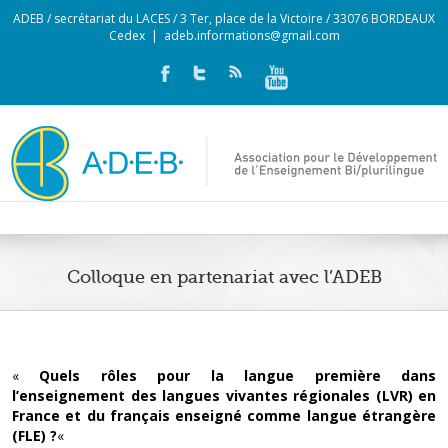
ADEB / secrétariat du LACES / 3 Ter, place de la Victoire / 33076 BORDEAUX
Cedex
|
adeb.informations@gmail.com
Colloque en partenariat avec l’ADEB
«
Quels rôles pour la langue première dans
l’enseignement des langues vivantes régionales (LVR) en
France et du français enseigné comme langue étrangère
(FLE) ?
«