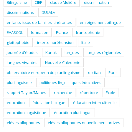
Bilinguisme
CIEP
clause Molière
discrimination
discriminations
DULALA
enfants issus de familles itinérantes
enseignement bilingue
EVASCOL
formation
France
francophonie
glottophobie
intercompréhension
Italie
journée d'études
Kanak
langues
langues régionales
langues vivantes
Nouvelle-Calédonie
observatoire européen du plurilinguisme
occitan
Paris
plurilinguisme
politiques linguistiques éducatives
rapport Taylor/Manes
recherche
répertoire
École
éducation
éducation bilingue
éducation interculturelle
éducation linguistique
éducation plurilingue
élèves allophones
élèves allophones nouvellement arrivés